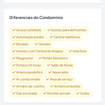
Diferenciais do Condomínio
Acesso asfaltado
Acesso para deficientes
Automação predial
Central telefônica
Elevador
Gerador
Imóveis com Central de limpeza
Interfone
Playground
Portão Eletrônico
Portaria 24 horas
Salão de festas
Antena parabólica
Aquecedor
Ar condicionado
Área de serviço
Armário de cozinha
Armário embutido
Gas encanado
Permite animais
Suítes