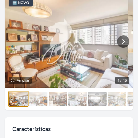
🆕 NOVO
Ampliar
1
/ 46
Características