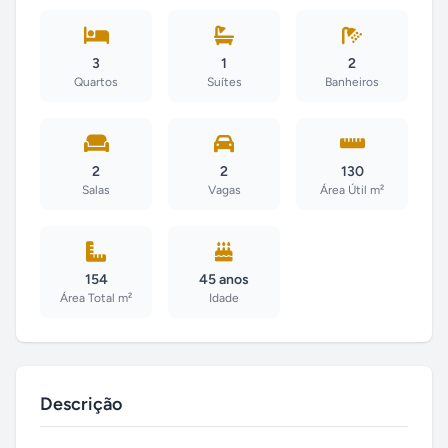
3
1
2
Quartos
Suítes
Banheiros
2
2
130
Salas
Vagas
Área Útil m²
154
45 anos
Área Total m²
Idade
Descrição