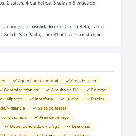
s, 2 suítes, 4 banheiros, 3 salas e 3 vagas de
s é um imóvel consolidado em Campo Belo, bairro
na Sul de São Paulo, com 31 anos de construção.
tes
Aquecimento central
Área de Lazer
Central telefônica
Circuito de TV
Elevador
Heliponto
Interfone
Jardim
Piscina
da/Vigilância
Salão de festas
 condicionado
Área de serviço
Dependência de emprega
Divisórias
Gas encanado
Lareira
Lavanderia