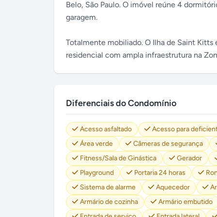
Belo, São Paulo. O imóvel reúne 4 dormitório
garagem.
Totalmente mobiliado. O Ilha de Saint Kitt
residencial com ampla infraestrutura na Zo
Diferenciais do Condomínio
Acesso asfaltado
Acesso para deficien
Área verde
Câmeras de segurança
Fitness/Sala de Ginástica
Gerador
Playground
Portaria 24 horas
Ron
Sistema de alarme
Aquecedor
Ar
Armário de cozinha
Armário embutido
Entrada de serviço
Entrada lateral