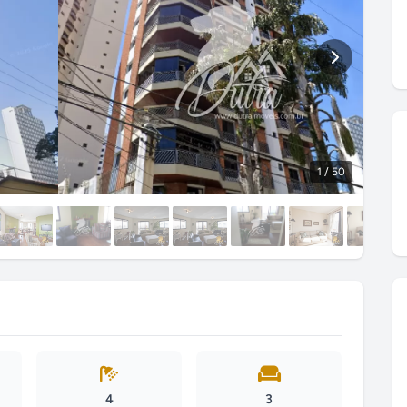
1
/ 50
4
3