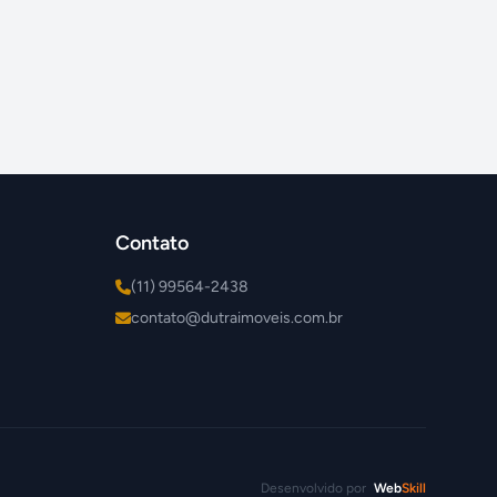
Contato
(11) 99564-2438
contato@dutraimoveis.com.br
Desenvolvido por
Web
Skill