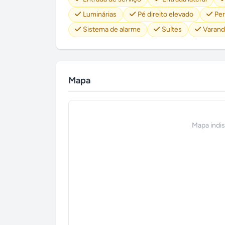
Luminárias
Pé direito elevado
Per
Sistema de alarme
Suítes
Varand
Mapa
Mapa indi