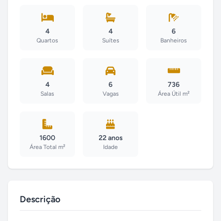
4
4
6
Quartos
Suítes
Banheiros
4
6
736
Salas
Vagas
Área Útil m²
1600
22 anos
Área Total m²
Idade
Descrição