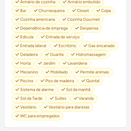
Armário de cozinha
Armário embutido
Bar
Churrasqueira
Closet
Copa
Cozinha americana
Cozinha Gourmet
Dependência de emprega
Despensa
Edícula
Entrada de serviço
Entrada lateral
Escritório
Gas encanado
Geladeira
Guarita
Hidromassagem
Horta
Jardim
Lavanderia
Mezanino
Mobiliado
Permite animais
Piscina
Piso de madeira
Quintal
Sistema de alarme
Sol da manhã
Sol da Tarde
Suítes
Varanda
Vestiário
Vestiário para diaristas
WC para empregados