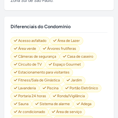
Zona Sul de São Paulo.
Diferenciais do Condomínio
Acesso asfaltado
Área de Lazer
Área verde
Árvores frutíferas
Câmeras de segurança
Casa de caseiro
Circuito de TV
Espaço Gourmet
Estacionamento para visitantes
Fitness/Sala de Ginástica
Jardim
Lavanderia
Piscina
Portão Eletrônico
Portaria 24 horas
Ronda/Vigilância
Sauna
Sistema de alarme
Adega
Ar condicionado
Área de serviço