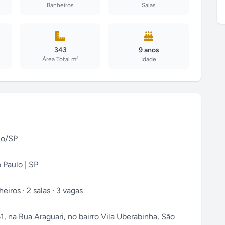
Banheiros
Salas
343
9 anos
Área Total m²
Idade
lo/SP
 Paulo | SP
eiros · 2 salas · 3 vagas
 na Rua Araguari, no bairro Vila Uberabinha, São