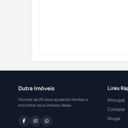
Dutra Imóveis
Links Rá
Há mais de 20 anos ajudando famílias a
Principal
encontrar seus imóveis ideais.
Comprar
Alugar