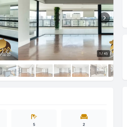
1
/ 45
5
2