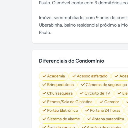
Paulo. O imóvel conta com 3 dormitórios com
Imóvel semimobiliado, com 9 anos de constr
Uberabinha, bairro residencial próximo a M
Paulo.
Diferenciais do Condomínio
Academia
Acesso asfaltado
Aces
Brinquedoteca
Câmeras de segurança
Churrasqueira
Circuito de TV
El
Fitness/Sala de Ginástica
Gerador
Portão Eletrônico
Portaria 24 horas
Sistema de alarme
Antena parabólica
Área de serviço
Armário de cozinha