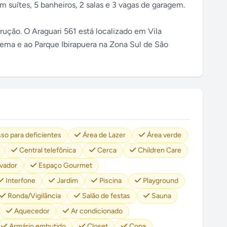
 suítes, 5 banheiros, 2 salas e 3 vagas de garagem.
ução. O Araguari 561 está localizado em Vila
oema e ao Parque Ibirapuera na Zona Sul de São
so para deficientes
Área de Lazer
Área verde
Central telefônica
Cerca
Children Care
evador
Espaço Gourmet
Interfone
Jardim
Piscina
Playground
Ronda/Vigilância
Salão de festas
Sauna
Aquecedor
Ar condicionado
Armário embutido
Closet
Copa