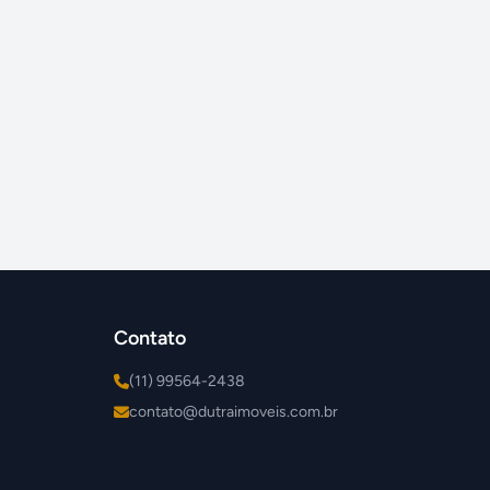
Contato
(11) 99564-2438
contato@dutraimoveis.com.br