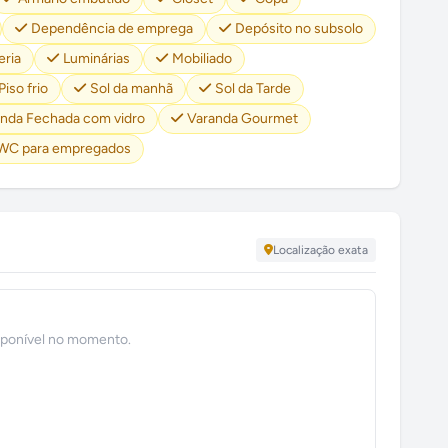
Dependência de emprega
Depósito no subsolo
eria
Luminárias
Mobiliado
Piso frio
Sol da manhã
Sol da Tarde
nda Fechada com vidro
Varanda Gourmet
WC para empregados
Localização exata
sponível no momento.