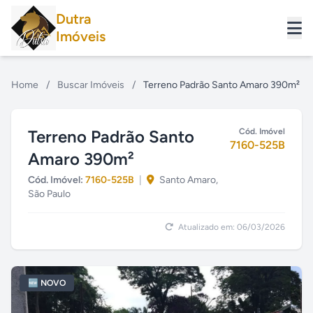
Dutra
Imóveis
Home
/
Buscar Imóveis
/
Terreno Padrão Santo Amaro 390m²
Terreno Padrão Santo
Cód. Imóvel
7160-525B
Amaro 390m²
Cód. Imóvel:
7160-525B
|
Santo Amaro,
São Paulo
Atualizado em: 06/03/2026
🆕 NOVO